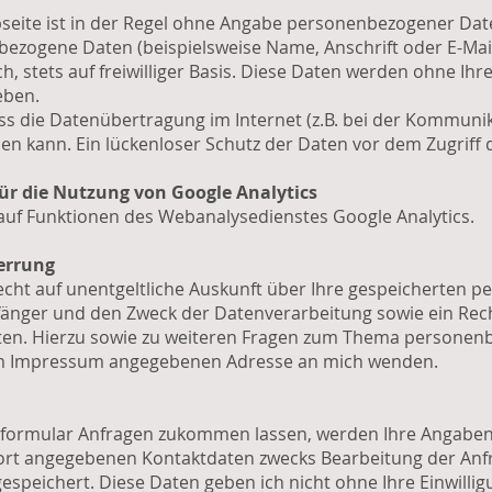
eite ist in der Regel ohne Angabe personenbezogener Date
ezogene Daten (beispielsweise Name, Anschrift oder E-Ma
ich, stets auf freiwilliger Basis. Diese Daten werden ohne I
eben.
ss die Datenübertragung im Internet (z.B. bei der Kommunik
en kann. Ein lückenloser Schutz der Daten vor dem Zugriff d
ür die Nutzung von Google Analytics
 auf Funktionen des Webanalysedienstes Google Analytics.
errung
Recht auf unentgeltliche Auskunft über Ihre gespeicherten
nger und den Zweck der Datenverarbeitung sowie ein Rech
ten. Hierzu sowie zu weiteren Fragen zum Thema personen
r im Impressum angegebenen Adresse an mich wenden.
tformular Anfragen zukommen lassen, werden Ihre Angabe
dort angegebenen Kontaktdaten zwecks Bearbeitung der Anfr
espeichert. Diese Daten geben ich nicht ohne Ihre Einwillig